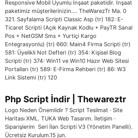
Responsive Mobil Uyumlu İnşaat paketidir. İnşaat
paketimiz müşterilerinizin…. TheWarezTr Ma. 0
321. Sayfalama Scripti Classic Asp (tr) 182: E-
Ticaret Scripti (Açık Kaynak Kodlu + PayTR Sanal
Pos + NetGSM Sms + Yurtiçi Kargo
Entegrasyonlu) (tr) 660: Main4 Firma Scripti (tr)
581: Üyelikli Not Defteri (tr) 354: Kişisel Blog
Scripti (tr) 374: Win11 ve Win10 Hazır Web Sitesi
Portalları (tr) 589: E-Firma Rehberi (tr) 86: W3
Link Sistemi (tr) 120
Php Script İndir | Thewareztr
Logo Neden Önemlidir ? Script Teslimat · Site
Haritası XML. TUKA Web Tasarım. İletişim ·
Siparişlerim Seri İlan Scripti V3 (Yönetim Panelli).
Ücretsiz Kurulum.15 jun.