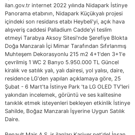
ilan.gov.tr internet 2022 yılında Nidapark İstinye
Panorama etabının, Nidapark Küçükyalı projesi
içindeki son residans etabı Heybeli'yi, açık hava
alışveriş caddesi Palladium Cadde'yi teslim
etmeyi Tarabya Aksoy Sitesi'nde Şerefiye Blokta
Doğa Manzaralı İçi Mimar Tarafından Sıfırlanmış
Muhteşem Dekorasyonlu 215 m2 4+1'den 3+1'e
çevrilmiş 1 WC 2 Banyo 5.950.000 TL Güncel
kiralık ve satılık yalı, yalı dairesi, yol yalısı, daire,
residence LG'den yapılan açıklamaya göre, 25
Şubat - 6 Mart'ta İstinye Park 'ta LG OLED TV'leri
yakından incelemek, görüntü ve ses kalitesine
tanıklık etmek isteyenleri bekleyen etkinlik İstinye
Sahilde, Boğaz Manzaralı İşyerine Uygun Satılık
Daire.
Renault Mais A.Ş. iş ilanları Kariyer.net'de! İnsan